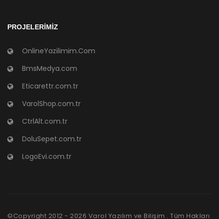
PROJELERIMIZ
OnlineYazilimim.Com
BmsMedya.com
Eticarettr.com.tr
VarolShop.com.tr
CtrlAlt.com.tr
DoluSepet.com.tr
LogoEvi.com.tr
©Copyright 2012 -
2026
Varol Yazılım ve Bilişim . Tüm Hakları