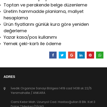
Toptan ve perakende belge düzenleme
Üretim hammadde planlama, maliyet
hesaplama
Ürün fiyatlarını günlük kura göre yeniden
değerleme
Yazar kasa/pos kullanımı
Yemek çeki-kartı ile ödeme
ADRES
İvedik Organize Sanayi Bölgesi 1419 cad 1438 sk 22/5
Yenimahalle / ANKARA
Cami Kebir Mah. Uzunyol Cad. Hastaoğulları B Blk. Kat:3
Daire:7 Merkez/SİVAS