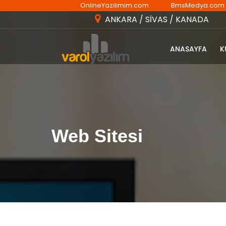
OnlineYazilimim.com
BmsMedya.com
ANKARA / SİVAS / KANADA
ANASAYFA
K
Web Sitesi