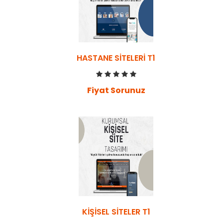
HASTANE SITELERI T1
Fiyat Sorunuz
KIŞISEL SITELER T1