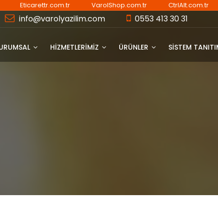
Eticarettr.com.tr
VarolShop.com.tr
CtrlAlt.com.tr
info@varolyazilim.com
0553 413 30 31
URUMSAL
HİZMETLERİMİZ
ÜRÜNLER
SISTEM TANIT