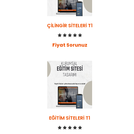
ÇILINGIR SITELERI T1
Fiyat Sorunuz
EĞITIM SITELERI T1