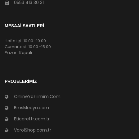
0553 413 30 31
MESAAİ SAATLERİ
Hafta içi : 10:00 -19:00
Cumartesi : 10:00 -15:00
Pazar : Kapalı
PROJELERIMIZ
OnlineYazilimim.Com
BmsMedya.com
Eticarettr.com.tr
VarolShop.com.tr