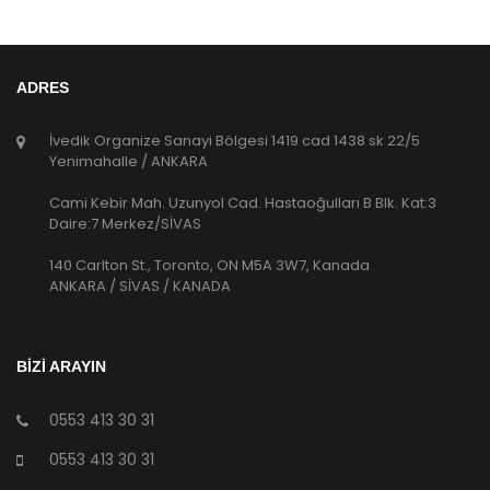
ADRES
İvedik Organize Sanayi Bölgesi 1419 cad 1438 sk 22/5
Yenimahalle / ANKARA
Cami Kebir Mah. Uzunyol Cad. Hastaoğulları B Blk. Kat:3
Daire:7 Merkez/SİVAS
140 Carlton St., Toronto, ON M5A 3W7, Kanada
ANKARA / SİVAS / KANADA
BİZİ ARAYIN
0553 413 30 31
0553 413 30 31