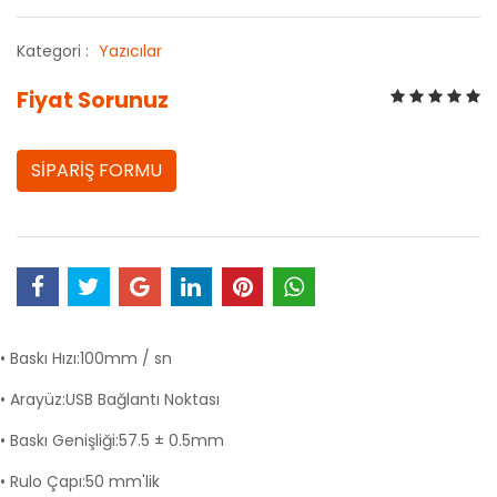
Kategori :
Yazıcılar
Fiyat Sorunuz
SİPARİŞ FORMU
• Baskı Hızı:100mm / sn
• Arayüz:USB Bağlantı Noktası
• Baskı Genişliği:57.5 ± 0.5mm
• Rulo Çapı:50 mm'lik