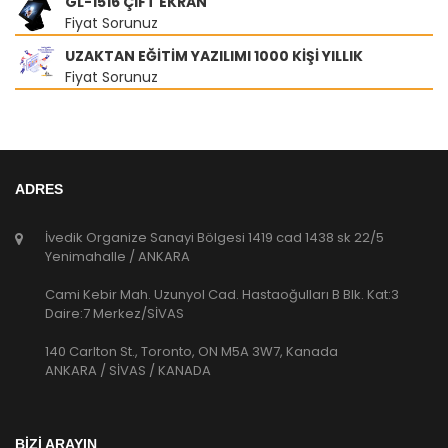
GL-1516 ÇIFT EKRAN
Fiyat Sorunuz
UZAKTAN EĞİTİM YAZILIMI 1000 KİŞİ YILLIK
Fiyat Sorunuz
ADRES
İvedik Organize Sanayi Bölgesi 1419 cad 1438 sk 22/5
Yenimahalle / ANKARA
Cami Kebir Mah. Uzunyol Cad. Hastaoğulları B Blk. Kat:3
Daire:7 Merkez/SİVAS
140 Carlton St., Toronto, ON M5A 3W7, Kanada
ANKARA / SİVAS / KANADA
BİZİ ARAYIN