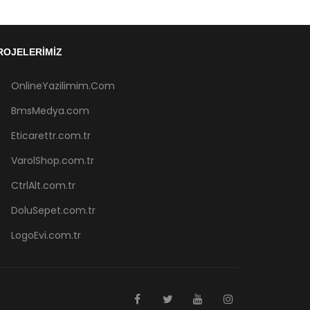
ROJELERIMIZ
OnlineYazilimim.Com
BmsMedya.com
Eticarettr.com.tr
VarolShop.com.tr
CtrlAlt.com.tr
DoluSepet.com.tr
LogoEvi.com.tr