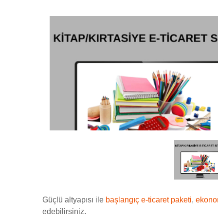
Güçlü altyapısı ile
başlangıç e-ticaret paketi
,
ekonom
edebilirsiniz.