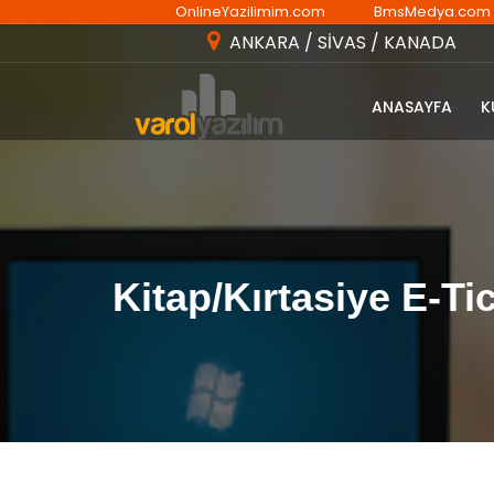
OnlineYazilimim.com
BmsMedya.com
ANKARA / SİVAS / KANADA
ANASAYFA
K
Kitap/Kırtasiye E-Tic