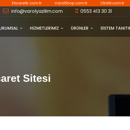
Eticarettr.com.tr
VarolShop.com.tr
CtrlAlt.com.tr
info@varolyazilim.com
0553 413 30 31
URUMSAL
HİZMETLERİMİZ
ÜRÜNLER
SISTEM TANIT
aret Sitesi