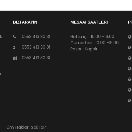
BİZİ ARAYIN
MESAAİ SAATLERİ
P
sk
0553 413 30 31
Hafta içi : 10:00 -19:00
Cumartesi : 10:00 -15:00
0553 413 30 31
Pazar : Kapalı
0553 413 30 31
a
. Tüm Hakları Saklıdır .