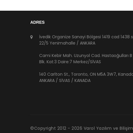
ADRES
İvedik Organize Sanayi Bölgesi 1419 cad 1438 
22/5 Yenimahalle / ANKARA
Cami Kebir Mah. Uzunyol Cad. Hastaoğulları B
Blk. Kat:3 Daire:7 Merkez/SİVAS
140 Carlton St., Toronto, ON M5A 3W7, Kanad
ANKARA / SİVAS / KANADA
©Copyright 2012 -
2026
Varol Yazılım ve Bilişim 