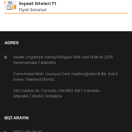
İnşaat Siteleri T1
Fiyat Sorunuz
ADRES
İvedik Organize Sanayi Bölgesi 1419 cad 1438 sk 22/5
Yenimahalle / ANKARA
Cami Kebir Mah. Uzunyol Cad. Hastaoğulları B Blk. Kat:3
Daire:7 Merkez/SİVAS
140 Carlton St., Toronto, ON M5A 3W7, Kanada
ANKARA / SİVAS / KANADA
BİZİ ARAYIN