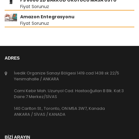
PS 8000 2D BARKOD OKUYUCU MASA ÜSTÜ
Fiyat Sorunuz
Amazon Entegrasyonu
Fiyat Sorunuz
ADRES
İvedik Organize Sanayi Bölgesi 1419 cad 1438 sk 22/5
Yenimahalle / ANKARA
Cami Kebir Mah. Uzunyol Cad. Hastaoğulları B Blk. Kat:3
Daire:7 Merkez/SİVAS
140 Carlton St., Toronto, ON M5A 3W7, Kanada
ANKARA / SİVAS / KANADA
BİZİ ARAYIN